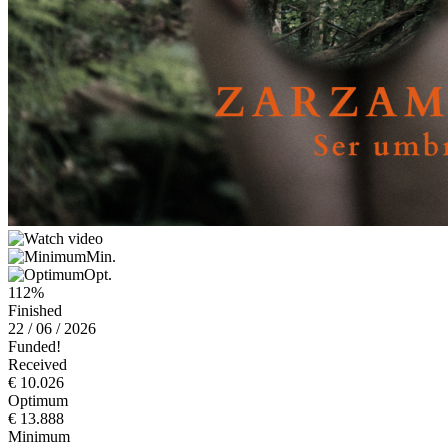
Min.
Opt.
112%
Finished
22 / 06 / 2026
Funded!
Received
€ 10.026
Optimum
€ 13.888
Minimum