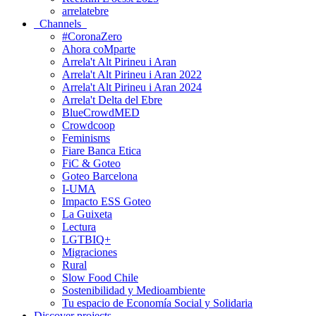
arrelatebre
Channels
#CoronaZero
Ahora coMparte
Arrela't Alt Pirineu i Aran
Arrela't Alt Pirineu i Aran 2022
Arrela't Alt Pirineu i Aran 2024
Arrela't Delta del Ebre
BlueCrowdMED
Crowdcoop
Feminisms
Fiare Banca Etica
FiC & Goteo
Goteo Barcelona
I-UMA
Impacto ESS Goteo
La Guixeta
Lectura
LGTBIQ+
Migraciones
Rural
Slow Food Chile
Sostenibilidad y Medioambiente
Tu espacio de Economía Social y Solidaria
Discover projects