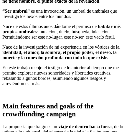
no tiene nombre, el punto exacto de la revelación
.
“Ser umbral”
es una invocación, un umbral de umbrales que
investiga los nexos entre los mundos.
Nace de estos últimos años dándome el permiso de
habitar mis
propios umbrales
: mutación, duelo, búsqueda, iniciación.
Permitiéndome ser este no-lugar, este no-ser, este vacío fértil.
Nace de la investigación de mi experiencia en los vórtices de
la
identidad, el amor, la sombra, el propio poder, el deseo, la
muerte y la conexión profunda con todo lo que existe.
En este trabajo recojo el testigo de lo anterior al tiempo que me
permito explorar nuevas sonoridades y libertades creativas,
rebasando algunos bordes, asumiendo algunos riesgos y
atreviéndome a más.
Main features and goals of the
crowdfunding campaign
La propuesta que traigo es un
viaje de dentro hacia fuera
, de lo
íntimo a lo universal, del adentro de la piel a la fusión con una