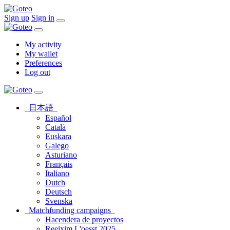
Sign up
Sign in
My activity
My wallet
Preferences
Log out
日本語
Español
Català
Euskara
Galego
Asturiano
Français
Italiano
Dutch
Deutsch
Svenska
Matchfunding campaigns
Hacendera de proyectos
Reeixim L'oesst 2025