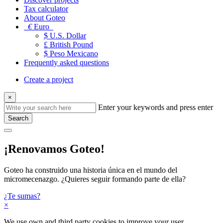
Tax calculator
About Goteo
€
Euro
$ U.S. Dollar
£ British Pound
$ Peso Mexicano
Frequently asked questions
Create a project
×
Enter your keywords and press enter
Search
¡Renovamos Goteo!
Goteo ha construido una historia única en el mundo del
micromecenazgo. ¿Quieres seguir formando parte de ella?
¿Te sumas?
×
We use own and third party cookies to improve your user