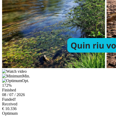
Min.
Opt.
172%
Finished
08 / 07 / 2026
Funded!
Received
€ 10.336
Optimum