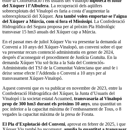
entre la Confederació i els usuaris del Vinalopó
hipoteca el futur
del Xúquer i l’Albufera
. La recuperació dels aqüífers
sobreexplotats del Vinalopó es faria a costa d’augmentar la
sobreexplotació del Xúquer.
Ara també volen emportar-se l’aigua
del Xúquer a Múrcia, com si fora el Mississipí
. La Confederació
Hidrogràfica del Segura proposa per al pròxim Pla Hidrològic
transvasar 15 hm3 anuals del Xúquer cap a Múrcia.
En el passat mes de juliol Xúquer Viu va presentar la demanda al
Conveni a 10 anys del Xúquer-Vinalopó, un conveni sobre el que
va presentar recurs contenció administratiu en gener de 2024,
després d’aconseguir el procediment de Justícia Gratuïta. En la
demanda Xúquer Viu sol·licita a la Sala del Contenciós-
Administratiu del TSJ de la Comunitat Valenciana que anul·le i
deixe sense efecte l’Addenda o Conveni a 10 anys per al
transvasament Xúquer-Vinalopó.
Aquest conveni que es va publicar en novembre de 2023, entre la
Confederació Hidrogràfica del Xúquer, la Junta d’Usuaris del
Vinalopó i la societat estatal Acuamed,
transvasaria al Vinalopó
prop de 300 hm3 durant els pròxims 10 anys
, una quantitat un
poc inferior a la capacitat màxima de l’embassament de Tous, o 8
vegades la capacitat màxima de la presa de Forata.
El Pla d’Explotació del Conveni
, aprovat en febrer de 2025, i que
Xúquer Viu també ha recorregut,
amplia la quantitat a transvasar