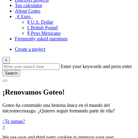
Tax calculator
About Goteo
€
Euro
$ U.S. Dollar
£ British Pound
$ Peso Mexicano
Frequently asked questions
Create a project
×
Enter your keywords and press enter
Search
¡Renovamos Goteo!
Goteo ha construido una historia única en el mundo del
micromecenazgo. ¿Quieres seguir formando parte de ella?
¿Te sumas?
×
We use own and third party cookies to improve your user