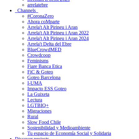
arrelatebre
Channels
#CoronaZero
Ahora coMparte
Arrela't Alt Pirineu i Aran
Arrela't Alt Pirineu i Aran 2022
Arrela't Alt Pirineu i Aran 2024
Arrela't Delta del Ebre
BlueCrowdMED
Crowdcoop
Feminisms
Fiare Banca Etica
FiC & Goteo
Goteo Barcelona
I-UMA
Impacto ESS Goteo
La Guixeta
Lectura
LGTBIQ+
Migraciones
Rural
Slow Food Chile
Sostenibilidad y Medioambiente
Tu espacio de Economía Social y Solidaria
Discover projects