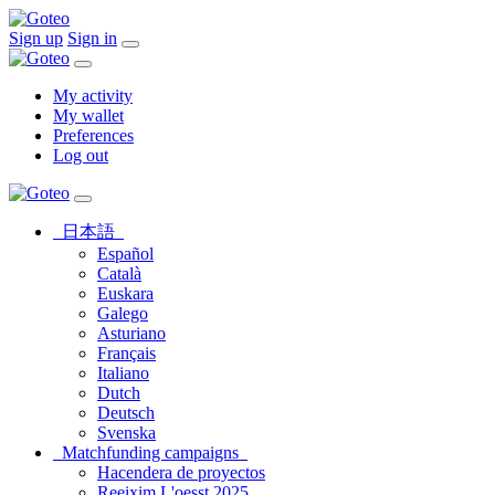
Sign up
Sign in
My activity
My wallet
Preferences
Log out
日本語
Español
Català
Euskara
Galego
Asturiano
Français
Italiano
Dutch
Deutsch
Svenska
Matchfunding campaigns
Hacendera de proyectos
Reeixim L'oesst 2025