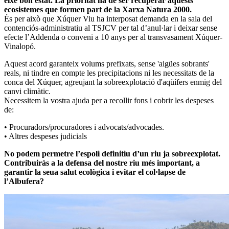
eixe bon estat. La prioritat ha de ser recuperar aquests
ecosistemes que formen part de la Xarxa Natura 2000.
És per això que Xúquer Viu ha interposat demanda en la sala del
contenciós-administratiu al TSJCV per tal d’anul·lar i deixar sense
efecte l’Addenda o conveni a 10 anys per al transvasament Xúquer-
Vinalopó.
Aquest acord garanteix volums prefixats, sense 'aigües sobrants'
reals, ni tindre en compte les precipitacions ni les necessitats de la
conca del Xúquer, agreujant la sobreexplotació d'aqüífers enmig del
canvi climàtic.
Necessitem la vostra ajuda per a recollir fons i cobrir les despeses
de:
• Procuradors/procuradores i advocats/advocades.
• Altres despeses judicials
No podem permetre l’espoli definitiu d’un riu ja sobreexplotat.
Contribuiràs a la defensa del nostre riu més important, a
garantir la seua salut ecològica i evitar el col·lapse de
l’Albufera?