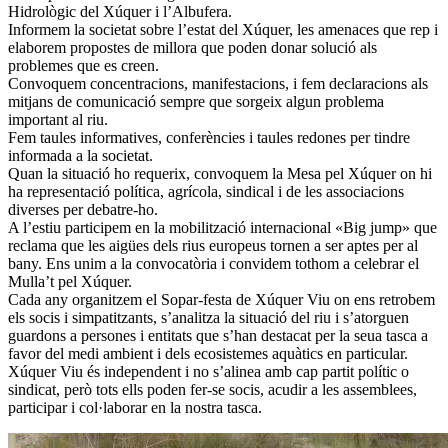
Hidrològic del Xúquer i l’Albufera.
Informem la societat sobre l’estat del Xúquer, les amenaces que rep i
elaborem propostes de millora que poden donar solució als
problemes que es creen.
Convoquem concentracions, manifestacions, i fem declaracions als
mitjans de comunicació sempre que sorgeix algun problema
important al riu.
Fem taules informatives, conferències i taules redones per tindre
informada a la societat.
Quan la situació ho requerix, convoquem la Mesa pel Xúquer on hi
ha representació política, agrícola, sindical i de les associacions
diverses per debatre-ho.
A l’estiu participem en la mobilització internacional «Big jump» que
reclama que les aigües dels rius europeus tornen a ser aptes per al
bany. Ens unim a la convocatòria i convidem tothom a celebrar el
Mulla’t pel Xúquer.
Cada any organitzem el Sopar-festa de Xúquer Viu on ens retrobem
els socis i simpatitzants, s’analitza la situació del riu i s’atorguen
guardons a persones i entitats que s’han destacat per la seua tasca a
favor del medi ambient i dels ecosistemes aquàtics en particular.
Xúquer Viu és independent i no s’alinea amb cap partit polític o
sindicat, però tots ells poden fer-se socis, acudir a les assemblees,
participar i col·laborar en la nostra tasca.