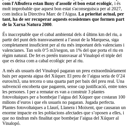
com l'Albufera estan lluny d'assolir el bon estat ecològic
, i és
molt improbable que aquest bon estat s'aconseguisca per al 2027,
com indica la Directiva Marc de l'Aigua.
La prioritat actual, per
tant, ha de ser recuperar aquests ecosistemes que formen part
de la Xarxa Natura 2000
.
És inacceptable que el cabal ambiental dels 4 últims km del riu, a
partir del punt dels transvasament a l’assut de la Marquesa, siga
completament insuficient per al riu més important dels valencians i
valencianes. Tan sols 0‘5 m3/segon, un 1% del que porta el riu en
règim natural. De fet es pretén transvasar al Vinalopó el triple del
que es deixa com a cabal ecològic per al riu.
A més als usuaris del Vinalopó pagaran un preu extraordinàriament
baix per aquesta aigua del Xúquer. El preu de l’aigua seria de 0’24
euros/m3, una tercera o una quarta part per baix del preu real. Una
subvenció encoberta que pagarem, sense cap justificació, entre totes
les persones. I per a rematar es van a construir 3 plantes
fotovoltaiques per a bombejar l’aigua del Xúquer que costaran 100
milions d’euros i que els usuaris no pagaran. Jugada perfecta.
Plantes fotovoltaiques a Llaurí, Llanera i Moixent, que causaran un
enorme impacte en les poblacions afectades que s’oposen a elles, i
que no tindran més finalitat que bombejar l’aigua del Xúquer al
Vinalopó.