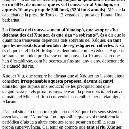
en un 60%, de manera que es vol transvasar al Vinalopó, en
aquests 10 anys, prop de 500 hm3, (52’4 hm3 anuals)
. Més de la
capacitat de la presa de Tous o 12 vegades la presa de Forata. Una
barbaritat.
La filosofia del transvasament al Vinalopó, que sempre s’ha
defensat des del Xúquer, és que siga “a sobrants”,
és a dir que la
quantitat a transvasar dependria dels sobrants del Xúquer,
en tant
que les necessitats ambientals i de reg estigueren cobertes
. Això
és el que en el Pla Hidrològic es denomina com excedents. Aquests
sobrants, no poden prefixar-se en un conveni a 10 anys, sinó que
han d’establir-se, com ha ocorregut fins ara, any a any, depenent de
la situació del riu.
Xúquer Viu, que sempre ha afirmat que al Xúquer no li sobra aigua,
considera
irresponsable aquesta proposta, davant el canvi
climàtic
, que suposa una reducció de les precipitacions que
s’aguditzarà en els pròxims anys. Davant la preocupació pel canvi
climàtic, el Ministeri firma convenis insostenibles per enviar aigua a
Alacant.
L’actual situació de sobreexplotació del Xúquer i els seus sistemes
associats, com l’Albufera, fan impossible qualsevol transferència
periòdica d’aigua a altres conques sense posar en perill la seua
pròpia supervivència. Cal tenir en compte que
tant el riu Xúquer