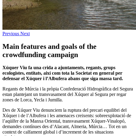
Previous
Next
Main features and goals of the
crowdfunding campaign
Xúquer Viu fa una crida a ajuntaments, regants, grups
ecologistes, entitats, així com tota la Societat en general per
defensar el Xúquer i l’Albufera abans que siga massa tard.
Regants de Múrcia i la pròpia Confederació Hidrogràfica del Segura
estan plantejant un transvasament del Xúquer al Segura per regar
zones de Lorca, Yecla i Jumilla.
Des de Xúquer Viu denunciem la ruptura del precari equilibri del
Xúquer i de l’Albufera i les amenaces creixents: sobreexplotació de
l’aqüífer de la Manxa Oriental, transvasament Xúquer-Vinalopó,
demandes contínues des d’Alacant, Almeria, Múrcia… Tot en un
context de calfament global i d’increment de les situacions