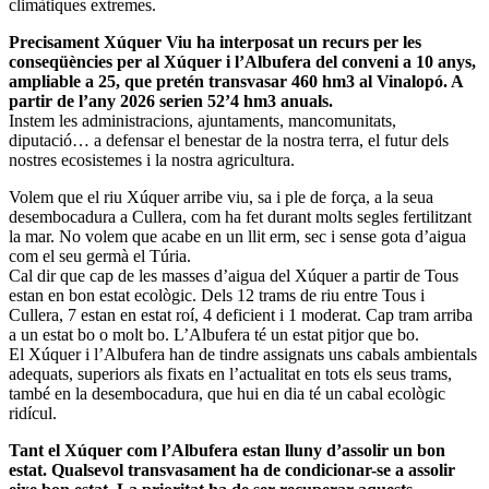
climàtiques extremes.
Precisament Xúquer Viu ha interposat un recurs per les
conseqüències per al Xúquer i l’Albufera del conveni a 10 anys,
ampliable a 25, que pretén transvasar 460 hm3 al Vinalopó. A
partir de l’any 2026 serien 52’4 hm3 anuals.
Instem les administracions, ajuntaments, mancomunitats,
diputació… a defensar el benestar de la nostra terra, el futur dels
nostres ecosistemes i la nostra agricultura.
Volem que el riu Xúquer arribe viu, sa i ple de força, a la seua
desembocadura a Cullera, com ha fet durant molts segles fertilitzant
la mar. No volem que acabe en un llit erm, sec i sense gota d’aigua
com el seu germà el Túria.
Cal dir que cap de les masses d’aigua del Xúquer a partir de Tous
estan en bon estat ecològic. Dels 12 trams de riu entre Tous i
Cullera, 7 estan en estat roí, 4 deficient i 1 moderat. Cap tram arriba
a un estat bo o molt bo. L’Albufera té un estat pitjor que bo.
El Xúquer i l’Albufera han de tindre assignats uns cabals ambientals
adequats, superiors als fixats en l’actualitat en tots els seus trams,
també en la desembocadura, que hui en dia té un cabal ecològic
ridícul.
Tant el Xúquer com l’Albufera estan lluny d’assolir un bon
estat. Qualsevol transvasament ha de condicionar-se a assolir