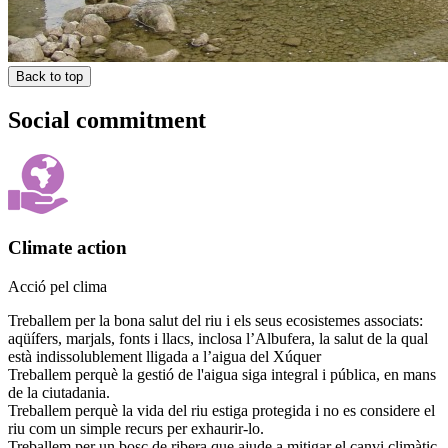
Back to top
Social commitment
Climate action
Acció pel clima
Treballem per la bona salut del riu i els seus ecosistemes associats:
aqüífers, marjals, fonts i llacs, inclosa l’Albufera, la salut de la qual
està indissolublement lligada a l’aigua del Xúquer
Treballem perquè la gestió de l'aigua siga integral i pública, en mans
de la ciutadania.
Treballem perquè la vida del riu estiga protegida i no es considere el
riu com un simple recurs per exhaurir-lo.
Treballem per un bosc de ribera que ajude a mitigar el canvi climàtic