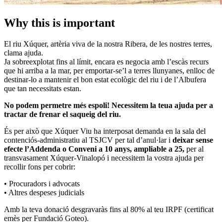
Why this is important
El riu Xúquer, artèria viva de la nostra Ribera, de les nostres terres,
clama ajuda.
Ja sobreexplotat fins al límit, encara es negocia amb l’escàs recurs
que hi arriba a la mar, per emportar-se’l a terres llunyanes, enlloc de
destinar-lo a mantenir el bon estat ecològic del riu i de l’Albufera
que tan necessitats estan.
No podem permetre més espoli! Necessitem la teua ajuda per a
tractar de frenar el saqueig del riu.
És per això que Xúquer Viu ha interposat demanda en la sala del
contenciós-administratiu al TSJCV per tal d’anul·lar i
deixar sense
efecte l’Addenda o Conveni a 10 anys, ampliable a 25,
per al
transvasament Xúquer-Vinalopó i necessitem la vostra ajuda per
recollir fons per cobrir:
• Procuradors i advocats
• Altres despeses judicials
Amb la teva donació desgravaràs fins al 80% al teu IRPF (certificat
emès per Fundació Goteo).