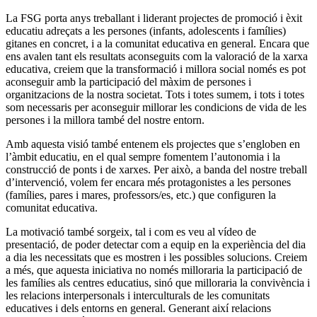
La FSG porta anys treballant i liderant projectes de promoció i èxit
educatiu adreçats a les persones (infants, adolescents i famílies)
gitanes en concret, i a la comunitat educativa en general. Encara que
ens avalen tant els resultats aconseguits com la valoració de la xarxa
educativa, creiem que la transformació i millora social només es pot
aconseguir amb la participació del màxim de persones i
organitzacions de la nostra societat. Tots i totes sumem, i tots i totes
som necessaris per aconseguir millorar les condicions de vida de les
persones i la millora també del nostre entorn.
Amb aquesta visió també entenem els projectes que s’engloben en
l’àmbit educatiu, en el qual sempre fomentem l’autonomia i la
construcció de ponts i de xarxes. Per això, a banda del nostre treball
d’intervenció, volem fer encara més protagonistes a les persones
(famílies, pares i mares, professors/es, etc.) que configuren la
comunitat educativa.
La motivació també sorgeix, tal i com es veu al vídeo de
presentació, de poder detectar com a equip en la experiència del dia
a dia les necessitats que es mostren i les possibles solucions. Creiem
a més, que aquesta iniciativa no només milloraria la participació de
les famílies als centres educatius, sinó que milloraria la convivència i
les relacions interpersonals i interculturals de les comunitats
educatives i dels entorns en general. Generant així relacions