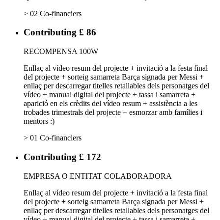
> 02 Co-financiers
Contributing £ 86
RECOMPENSA 100W
Enllaç al vídeo resum del projecte + invitació a la festa final
del projecte + sorteig samarreta Barça signada per Messi +
enllaç per descarregar titelles retallables dels personatges del
vídeo + manual digital del projecte + tassa i samarreta +
aparició en els crèdits del vídeo resum + assistència a les
trobades trimestrals del projecte + esmorzar amb famílies i
mentors :)
> 01 Co-financiers
Contributing £ 172
EMPRESA O ENTITAT COLABORADORA
Enllaç al vídeo resum del projecte + invitació a la festa final
del projecte + sorteig samarreta Barça signada per Messi +
enllaç per descarregar titelles retallables dels personatges del
vídeo + manual digital del projecte + tassa i samarreta +