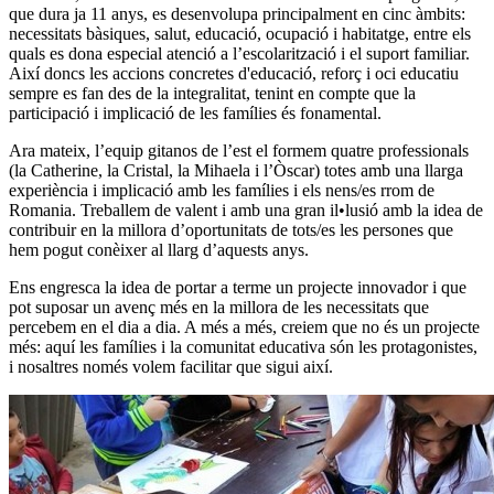
que dura ja 11 anys, es desenvolupa principalment en cinc àmbits:
necessitats bàsiques, salut, educació, ocupació i habitatge, entre els
quals es dona especial atenció a l’escolarització i el suport familiar.
Així doncs les accions concretes d'educació, reforç i oci educatiu
sempre es fan des de la integralitat, tenint en compte que la
participació i implicació de les famílies és fonamental.
Ara mateix, l’equip gitanos de l’est el formem quatre professionals
(la Catherine, la Cristal, la Mihaela i l’Òscar) totes amb una llarga
experiència i implicació amb les famílies i els nens/es rrom de
Romania. Treballem de valent i amb una gran il•lusió amb la idea de
contribuir en la millora d’oportunitats de tots/es les persones que
hem pogut conèixer al llarg d’aquests anys.
Ens engresca la idea de portar a terme un projecte innovador i que
pot suposar un avenç més en la millora de les necessitats que
percebem en el dia a dia. A més a més, creiem que no és un projecte
més: aquí les famílies i la comunitat educativa són les protagonistes,
i nosaltres només volem facilitar que sigui així.