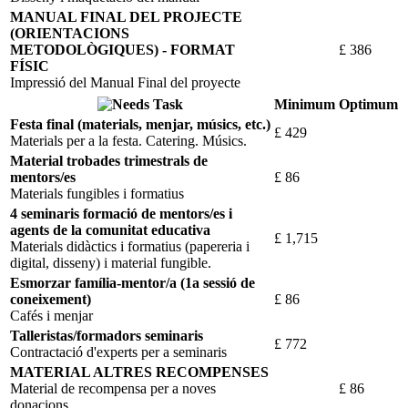
MANUAL FINAL DEL PROJECTE
(ORIENTACIONS
METODOLÒGIQUES) - FORMAT
£ 386
FÍSIC
Impressió del Manual Final del proyecte
Task
Minimum
Optimum
Festa final (materials, menjar, músics, etc.)
£ 429
Materials per a la festa. Catering. Músics.
Material trobades trimestrals de
mentors/es
£ 86
Materials fungibles i formatius
4 seminaris formació de mentors/es i
agents de la comunitat educativa
£ 1,715
Materials didàctics i formatius (papereria i
digital, disseny) i material fungible.
Esmorzar família-mentor/a (1a sessió de
coneixement)
£ 86
Cafés i menjar
Talleristas/formadors seminaris
£ 772
Contractació d'experts per a seminaris
MATERIAL ALTRES RECOMPENSES
Material de recompensa per a noves
£ 86
donacions