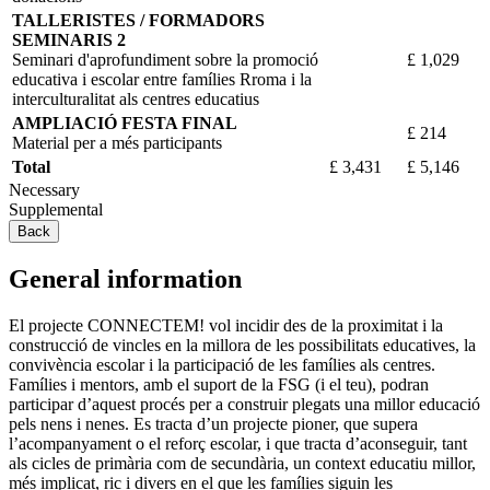
TALLERISTES / FORMADORS
SEMINARIS 2
Seminari d'aprofundiment sobre la promoció
£ 1,029
educativa i escolar entre famílies Rroma i la
interculturalitat als centres educatius
AMPLIACIÓ FESTA FINAL
£ 214
Material per a més participants
Total
£ 3,431
£ 5,146
Necessary
Supplemental
Back
General information
El projecte CONNECTEM! vol incidir des de la proximitat i la
construcció de vincles en la millora de les possibilitats educatives, la
convivència escolar i la participació de les famílies als centres.
Famílies i mentors, amb el suport de la FSG (i el teu), podran
participar d’aquest procés per a construir plegats una millor educació
pels nens i nenes. Es tracta d’un projecte pioner, que supera
l’acompanyament o el reforç escolar, i que tracta d’aconseguir, tant
als cicles de primària com de secundària, un context educatiu millor,
més implicat, ric i divers en el que les famílies siguin les