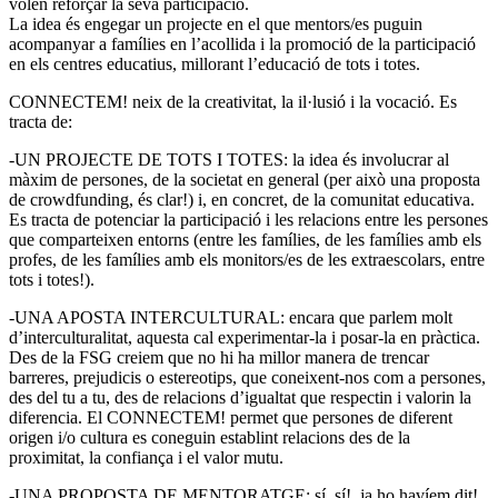
volen reforçar la seva participació.
La idea és engegar un projecte en el que mentors/es puguin
acompanyar a famílies en l’acollida i la promoció de la participació
en els centres educatius, millorant l’educació de tots i totes.
CONNECTEM! neix de la creativitat, la il·lusió i la vocació. Es
tracta de:
-UN PROJECTE DE TOTS I TOTES: la idea és involucrar al
màxim de persones, de la societat en general (per això una proposta
de crowdfunding, és clar!) i, en concret, de la comunitat educativa.
Es tracta de potenciar la participació i les relacions entre les persones
que comparteixen entorns (entre les famílies, de les famílies amb els
profes, de les famílies amb els monitors/es de les extraescolars, entre
tots i totes!).
-UNA APOSTA INTERCULTURAL: encara que parlem molt
d’interculturalitat, aquesta cal experimentar-la i posar-la en pràctica.
Des de la FSG creiem que no hi ha millor manera de trencar
barreres, prejudicis o estereotips, que coneixent-nos com a persones,
des del tu a tu, des de relacions d’igualtat que respectin i valorin la
diferencia. El CONNECTEM! permet que persones de diferent
origen i/o cultura es coneguin establint relacions des de la
proximitat, la confiança i el valor mutu.
-UNA PROPOSTA DE MENTORATGE: sí, sí!, ja ho havíem dit!,