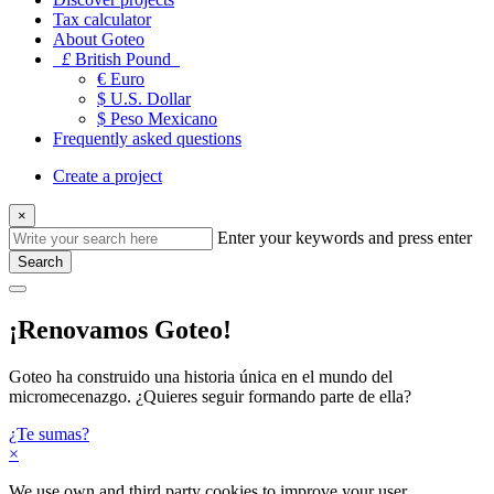
Tax calculator
About Goteo
£
British Pound
€ Euro
$ U.S. Dollar
$ Peso Mexicano
Frequently asked questions
Create a project
×
Enter your keywords and press enter
Search
¡Renovamos Goteo!
Goteo ha construido una historia única en el mundo del
micromecenazgo. ¿Quieres seguir formando parte de ella?
¿Te sumas?
×
We use own and third party cookies to improve your user