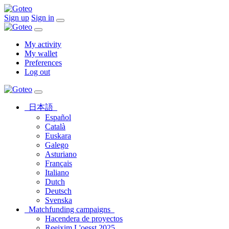
Sign up
Sign in
My activity
My wallet
Preferences
Log out
日本語
Español
Català
Euskara
Galego
Asturiano
Français
Italiano
Dutch
Deutsch
Svenska
Matchfunding campaigns
Hacendera de proyectos
Reeixim L'oesst 2025