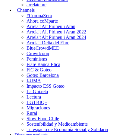
arrelatebre
Channels
#CoronaZero
Ahora coMparte
Arrela't Alt Pirineu i Aran
Arrela't Alt Pirineu i Aran 2022
Arrela't Alt Pirineu i Aran 2024
Arrela't Delta del Ebre
BlueCrowdMED
Crowdcoop
Feminisms
Fiare Banca Etica
FiC & Goteo
Goteo Barcelona
I-UMA
Impacto ESS Goteo
La Guixeta
Lectura
LGTBIQ+
Migraciones
Rural
Slow Food Chile
Sostenibilidad y Medioambiente
Tu espacio de Economía Social y Solidaria
Discover projects