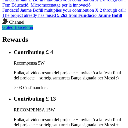
Fem Educació. Micromecenatge per la innovació
Fundació Jaume Bofill multiplies your contribution X 2 through call:
The project already has raised
£ 263
from
Fundació Jaume Bofill
Channel
Goteo Barcelona
Rewards
Contributing £ 4
Recompensa 5W
Enllaç al vídeo resum del projecte + invitació a la festa final
del projecte + sorteig samarreta Barça signada per Messi ;)
> 03 Co-financiers
Contributing £ 13
RECOMPENSA 15W
Enllaç al vídeo resum del projecte + invitació a la festa final
del projecte + sorteig samarreta Barça signada per Messi +