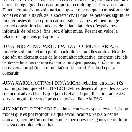
el mentoratge guia la nostra proposta metodològica. Per varies raons.
El mentoratge és un voluntariat, i apostem per a que la transformació
social es doni a través de la societat civil i que les persones siguin les
protagonistes del seu propi camí i realitat. A més, el mentoratge
permet construir relacions des de la igualtat i des d’espais més
informals de relació i, fins i tot, d’ajut mutu. Posant en valor la
relació i el que ens pot aportar.
-UNA INICIATIVA PARTICIPATIVA I COMUNITÀRIA: el
projecte vol potenciar la participació de les famílies amb la idea de
que són un element clau de la comunitat educativa, entenent així els
centres educatius no només com a un agent passiu, sinó com un
ecosistema propi (una comunitat) on tothom i té cabuda per a
construir.
-UNA XARXA ACTIVA I DINÀMICA: treballem en xarxa i és
molt important que el CONNECTEM! es desenvolupi en les xarxes
socioeducatives i locals que ja existeixen, i que, fins i tot, aquestes
xarxes puguin fer seu el projecte, més enllà de la FSG.
-UN MODEL REPICABLE a altres centres o espais: exacte!, és un
model que es pot reproduir a qualsevol localitat, xarxa o centre
educatiu, perquè l’important són les persones i les ganes de millorar
la seva comunitat educativa.