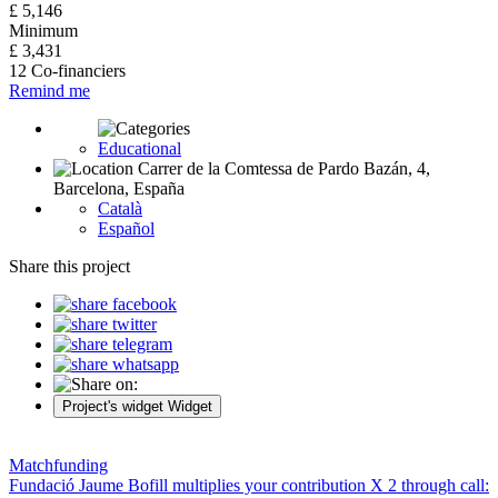
£ 5,146
Minimum
£ 3,431
12 Co-financiers
Remind me
Educational
Carrer de la Comtessa de Pardo Bazán, 4,
Barcelona, España
Català
Español
Share this project
Project's widget
Widget
Matchfunding
Fundació Jaume Bofill multiplies your contribution X 2 through call: