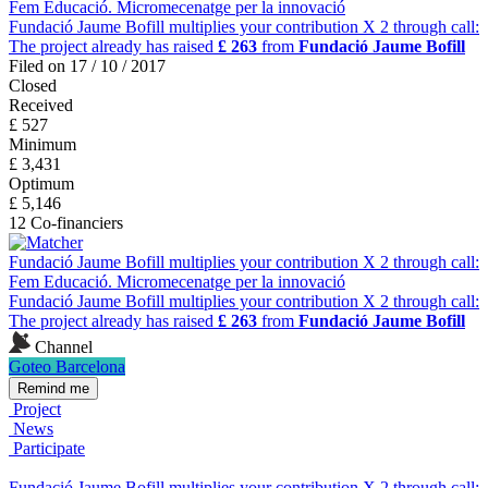
Fem Educació. Micromecenatge per la innovació
Fundació Jaume Bofill multiplies your contribution X 2 through call:
The project already has raised
£ 263
from
Fundació Jaume Bofill
Filed on 17 / 10 / 2017
Closed
Received
£ 527
Minimum
£ 3,431
Optimum
£ 5,146
12 Co-financiers
Fundació Jaume Bofill multiplies your contribution X 2 through call:
Fem Educació. Micromecenatge per la innovació
Fundació Jaume Bofill multiplies your contribution X 2 through call:
The project already has raised
£ 263
from
Fundació Jaume Bofill
Channel
Goteo Barcelona
Remind me
Project
News
Participate
Fundació Jaume Bofill multiplies your contribution X 2 through call: