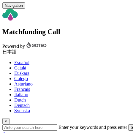
Navigation
Matchfunding Call
Powered by
日本語
Español
Català
Euskara
Galego
Asturiano
Français
Italiano
Dutch
Deutsch
Svenska
×
Enter your keywords and press enter
S