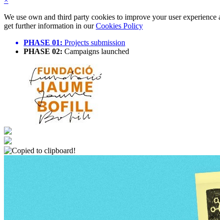
×
We use own and third party cookies to improve your user experience an
get further information in our
Cookies Policy
PHASE 01:
Projects submission
PHASE 02:
Campaigns launched