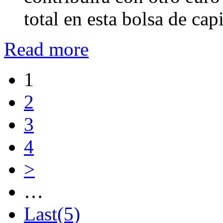
total en esta bolsa de cap
Read more
1
2
3
4
>
…
Last(5)