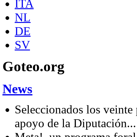
ITA
NL
DE
SV
Goteo.org
News
Seleccionados los veinte
apoyo de la Diputación..
Meta!, un programa fora