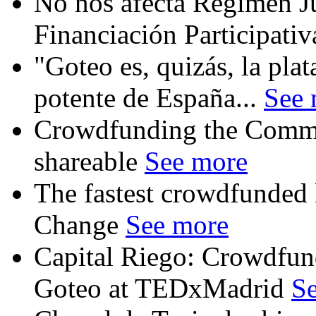
No nos afecta Régimen Ju
Financiación Participati
"Goteo es, quizás, la pl
potente de España...
See 
Crowdfunding the Commo
shareable
See more
The fastest crowdfunded l
Change
See more
Capital Riego: Crowdfun
Goteo at TEDxMadrid
S