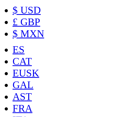
$ USD
£ GBP
$ MXN
ES
CAT
EUSK
GAL
AST
FRA