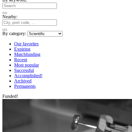
Nearby:
By category:
Our favorites
Expiring
Matchfunding
Recent
Most popular
Successful
Accomplished!
Archived
Permanents
Funded!