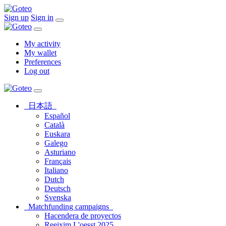
Sign up
Sign in
My activity
My wallet
Preferences
Log out
日本語
Español
Català
Euskara
Galego
Asturiano
Français
Italiano
Dutch
Deutsch
Svenska
Matchfunding campaigns
Hacendera de proyectos
Reeixim L'oesst 2025