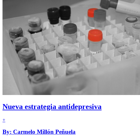
Nueva estrategia antidepresiva
+
By: Carmelo Millón Peñuela