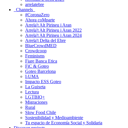
arrelatebre
Channels
#CoronaZero
Ahora coMparte
Arrela't Alt Pirineu i Aran
Arrela't Alt Pirineu i Aran 2022
Arrela't Alt Pirineu i Aran 2024
Arrela't Delta del Ebre
BlueCrowdMED
Crowdcoop
Feminisms
Fiare Banca Etica
FiC & Goteo
Goteo Barcelona
I-UMA
Impacto ESS Goteo
La Guixeta
Lectura
LGTBIQ+
Migraciones
Rural
Slow Food Chile
Sostenibilidad y Medioambiente
Tu espacio de Economía Social y Solidaria
Discover projects