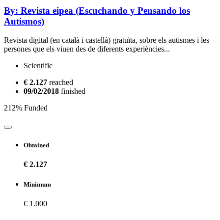
By: Revista eipea (Escuchando y Pensando los
Autismos)
Revista digital (en català i castellà) gratuïta, sobre els autismes i les
persones que els viuen des de diferents experiències...
Scientific
€ 2.127
reached
09/02/2018
finished
212% Funded
Obtained
€ 2.127
Minimum
€ 1.000